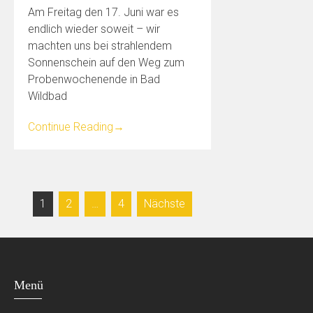
Am Freitag den 17. Juni war es
endlich wieder soweit – wir
machten uns bei strahlendem
Sonnenschein auf den Weg zum
Probenwochenende in Bad
Wildbad
Continue Reading
→
Seitennummerierung
1
2
…
4
Nächste
der
Beiträge
Menü