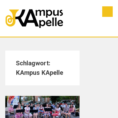
Skip
to
content
Schlagwort:
KAmpus KApelle